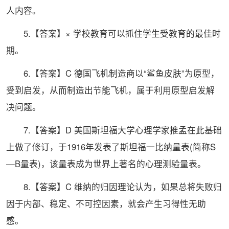
人内容。
5.【答案】× 学校教育可以抓住学生受教育的
最佳
时
期。
6.【答案】C 德国飞机制造商以“鲨鱼皮肤”为原型，
受到启发，从而制造出节能飞机，属于利用原型启发解
决问题。
7.【答案】D 美国斯坦福大学心理学家推孟在此基础
上做了修订，于1916年发表了斯坦福一比纳量表(简称S
—B量表)，该量表成为世界上
著名
的心理测验量表。
8.【答案】C 维纳的归因理论认为，如果总将失败归
因于内部、稳定、不可控因素，就会产生习得性无助
感。