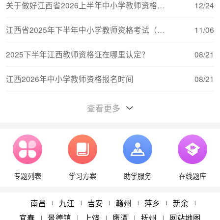
关于做好江西省2026上半年中小学教师资格考试（
12/24
江西省2025年下半年中小学教师资格考试（笔试）
11/06
2025下半年江西教师资格证在哪里认定？
08/21
江西2026年中小学教师资格报名时间
08/21
江西教师资格证对普通话的要求
08/15
查看更多
江西2026年中小学教师资格考试报名流程
08/11
江西中小学教师资格证考试（笔试）合格分数线与
08/11
专题列表
学习方案
助学服务
在线题库
江西教师资格报考条件学历要求
08/21
2024年江西省教师资格认定体检时间
05/22
南昌
九江
吉安
赣州
萍乡
新余
|
|
|
|
|
|
宜春
景德镇
上饶
鹰潭
抚州
网站地图
|
|
|
|
|