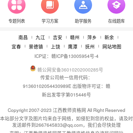
江西中小学教师资格证考试（笔试）合格分数线与
08/11
专题列表
学习方案
助学服务
在线题库
江西教师资格报考条件学历要求
08/21
2024年江西省教师资格认定体检时间
05/22
南昌
九江
吉安
赣州
萍乡
新余
|
|
|
|
|
|
宜春
景德镇
上饶
鹰潭
抚州
网站地图
|
|
|
|
|
ICP证：
赣ICP备13005954号-4
赣
公网安备
36010202000285
号
传爱公司统一信用代码：
91360102054430989E 出版物许可证：赣
新出发零字第015446号
Copyright 2007-2023 江西教师资格网 All Right Reserved
本站部分文字及图片均来自于网络，如侵犯到您的权益，请及时
发送邮件到2667645833@qq.com，我们会尽快处理
声明：江西教师资格网属于教师资格信息交流民间网站