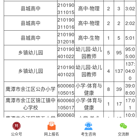
210190
县城高中
高中-物理
2
3
3:02
311015
210190
县城高中
高中-物理
2
2
2:02
311016
210190
县城高中
高中-生物
1
5
5:01
312018
210190
幼儿园-幼儿
95:0
乡镇幼儿园
5
95
401022
园教师
5:00
137:
210190
幼儿园-幼儿
乡镇幼儿园
4
137
04:0
401023
园教师
0
600060
小学-体育与
39:0
鹰潭市余江区公办小学
8
39
105015
健康
8:00
鹰潭市余江区锦江镇中
600060
小学-体育与
17:0
1
17
心学校
105017
健康
1
600060
10:0
鹰潭市余江区第五小学
小学-美术
1
10
106043
1
600060
23:0
鹰潭市余江区公办小学
小学-美术
2
23
公众号
网上报名
考生咨询
交流群
106044
2