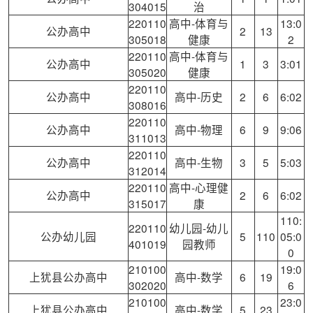
304015
治
220110
高中-体育与
13:0
公办高中
2
13
305018
健康
2
220110
高中-体育与
公办高中
1
3
3:01
305020
健康
220110
公办高中
高中-历史
2
6
6:02
308016
220110
公办高中
高中-物理
6
9
9:06
311013
220110
公办高中
高中-生物
3
5
5:03
312014
220110
高中-心理健
公办高中
2
6
6:02
315017
康
110:
220110
幼儿园-幼儿
公办幼儿园
5
110
05:0
401019
园教师
0
210100
19:0
上犹县公办高中
高中-数学
6
19
302020
6
210100
23:0
上犹县公办高中
高中-数学
5
23