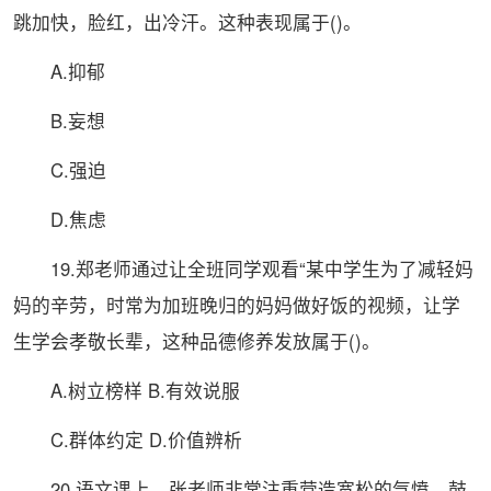
跳加快，脸红，出冷汗。这种表现属于()。
A.抑郁
B.妄想
C.强迫
D.焦虑
19.郑老师通过让全班同学观看“某中学生为了减轻妈
妈的
辛劳，时常为加班晚归的妈妈做好饭的视频，让学
生学会孝敬长辈，这种品德修养发放属于()。
A.树立榜样 B.有效说服
C.群体约定 D.价值辨析
20.语文课上，张老师非常注重营造宽松的气愤，鼓