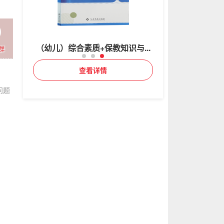
识与...
（幼儿）综合素质+保教知识与...
群
查看详情
问题