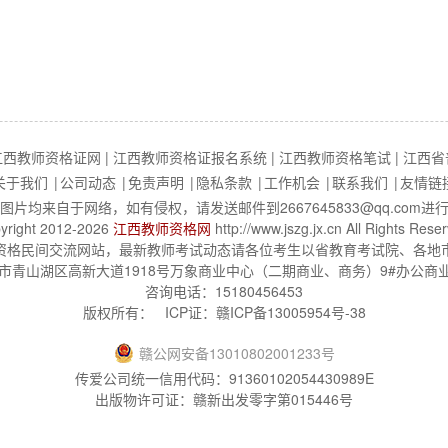
江西教师资格证网
|
江西教师资格证报名系统
|
江西教师资格笔试
|
江西省
关于我们
|
公司动态
|
免责声明
|
隐私条款
|
工作机会
|
联系我们
|
友情链
图片均来自于网络，如有侵权，请发送邮件到2667645833@qq.com进
yright 2012-2026
江西教师资格网
http://www.jszg.jx.cn All Rights Rese
资格民间交流网站，最新教师考试动态请各位考生以省教育考试院、各地
青山湖区高新大道1918号万象商业中心（二期商业、商务）9#办公商业楼8楼
咨询电话：15180456453
版权所有：
ICP证：
赣ICP备13005954号-38
赣
公网安备
13010802001233
号
传爱公司统一信用代码：91360102054430989E
出版物许可证：赣新出发零字第015446号