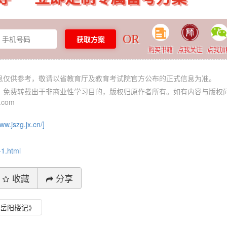
OR
（中学）综合素质教学知识与能力
（小学）综合素质+教学知
购买书籍
点我关注
点我加
查看详情
查看详情
信息仅供参考，敬请以省教育厅及教育考试院官方公布的正式信息为准。
体，免费转载出于非商业性学习目的，版权归原作者所有。如有内容与版权
com
www.jszg.jx.cn/]
-1.html
收藏
分享
《岳阳楼记》