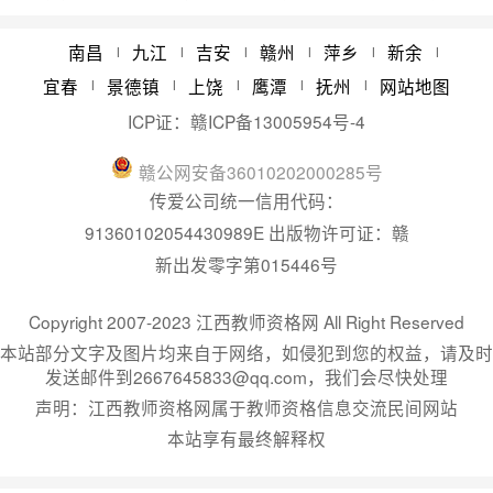
2024年江西省教师资格认定体检时间
05/22
南昌
九江
吉安
赣州
萍乡
新余
|
|
|
|
|
|
宜春
景德镇
上饶
鹰潭
抚州
网站地图
|
|
|
|
|
ICP证：
赣ICP备13005954号-4
赣
公网安备
36010202000285
号
传爱公司统一信用代码：
91360102054430989E 出版物许可证：赣
新出发零字第015446号
Copyright 2007-2023 江西教师资格网 All Right Reserved
本站部分文字及图片均来自于网络，如侵犯到您的权益，请及时
发送邮件到2667645833@qq.com，我们会尽快处理
声明：江西教师资格网属于教师资格信息交流民间网站
本站享有最终解释权