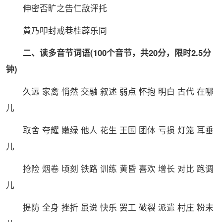
伸密否旷之告仁敌评托
黄乃叩封戒巷桂薜乐同
二、读多音节词语(100个音节，共20分，限时2.5分
钟)
久远 家禽 悄然 交融 叙述 弱点 怀抱 明白 古代 在哪
儿
取舍 夸耀 嫩绿 他人 花生 王国 团体 亏损 灯笼 耳垂
儿
抢险 烟卷 顷刻 铁路 训练 黄昏 喜欢 增长 对比 跑调
儿
提防 全身 挫折 虽说 快乐 罢工 破裂 派遣 村庄 粉末