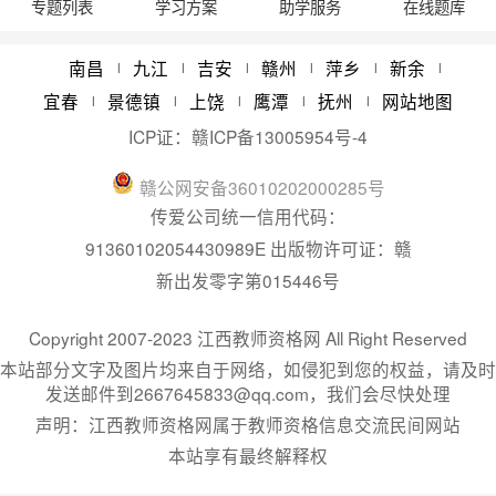
专题列表
学习方案
助学服务
在线题库
江西教师资格报考条件学历要求
08/21
2024年江西省教师资格认定体检时间
05/22
南昌
九江
吉安
赣州
萍乡
新余
|
|
|
|
|
|
宜春
景德镇
上饶
鹰潭
抚州
网站地图
|
|
|
|
|
ICP证：
赣ICP备13005954号-4
赣
公网安备
36010202000285
号
传爱公司统一信用代码：
91360102054430989E 出版物许可证：赣
新出发零字第015446号
Copyright 2007-2023 江西教师资格网 All Right Reserved
本站部分文字及图片均来自于网络，如侵犯到您的权益，请及时
发送邮件到2667645833@qq.com，我们会尽快处理
声明：江西教师资格网属于教师资格信息交流民间网站
本站享有最终解释权