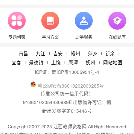
江西2026年中小学教师资格考试报名流程
08/11
江西中小学教师资格证考试（笔试）合格分数线与
08/11
专题列表
学习方案
助学服务
在线题库
江西教师资格报考条件学历要求
08/21
2024年江西省教师资格认定体检时间
05/22
南昌
九江
吉安
赣州
萍乡
新余
|
|
|
|
|
|
宜春
景德镇
上饶
鹰潭
抚州
网站地图
|
|
|
|
|
ICP证：
赣ICP备13005954号-4
赣
公网安备
36010202000285
号
传爱公司统一信用代码：
91360102054430989E 出版物许可证：赣
新出发零字第015446号
Copyright 2007-2023 江西教师资格网 All Right Reserved