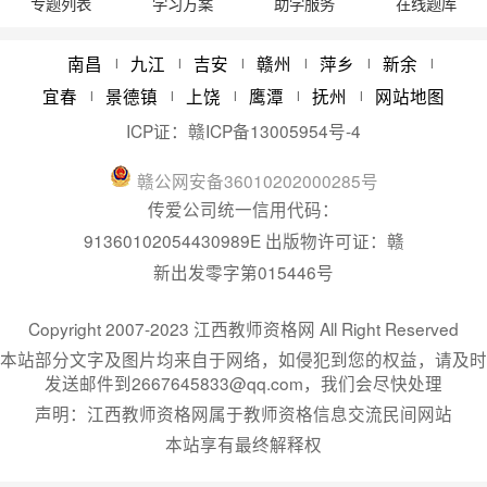
专题列表
学习方案
助学服务
在线题库
江西教师资格报考条件学历要求
08/21
2024年江西省教师资格认定体检时间
05/22
南昌
九江
吉安
赣州
萍乡
新余
|
|
|
|
|
|
宜春
景德镇
上饶
鹰潭
抚州
网站地图
|
|
|
|
|
ICP证：
赣ICP备13005954号-4
赣
公网安备
36010202000285
号
传爱公司统一信用代码：
91360102054430989E 出版物许可证：赣
新出发零字第015446号
Copyright 2007-2023 江西教师资格网 All Right Reserved
本站部分文字及图片均来自于网络，如侵犯到您的权益，请及时
发送邮件到2667645833@qq.com，我们会尽快处理
声明：江西教师资格网属于教师资格信息交流民间网站
本站享有最终解释权