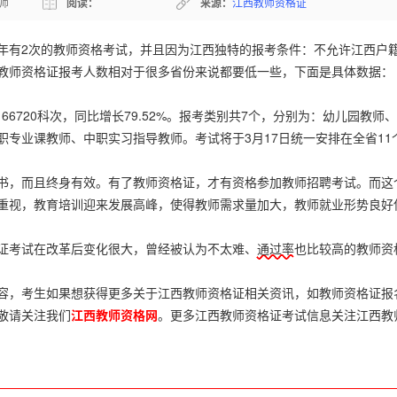
师
阅读：
来源：
江西教师资格证
年有2次的教师资格考试，并且因为江西独特的报考条件：不允许江西户
教师资格证报考人数相对于很多省份来说都要低一些，下面是具体数据：
6720科次，同比增长79.52%。报考类别共7个，分别为：幼儿园教师
专业课教师、中职实习指导教师。考试将于3月17日统一安排在全省11
，而且终身有效。有了教师资格证，才有资格参加教师招聘考试。而这
重视，教育培训迎来发展高峰，使得教师需求量加大，教师就业形势良好
考试在改革后变化很大，曾经被认为不太难、
通过率
也比较高的教师资
，考生如果想获得更多关于江西教师资格证相关资讯，如教师资格证报
敬请关注我们
江西教师资格网
。更多江西教师资格证考试信息关注江西教