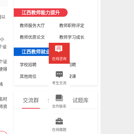
江西教师能力提升
籍以
教师服务大厅
教师职称评定
教师优质论文
教师学习成长
、小
个设
江西教师就业频道
在线咨询
个证
学校招聘
机构招聘
使得
其他岗位
线上授课
考生交流
格
名时
交流群
公众号
试题库
师资
合作联系
在线做题