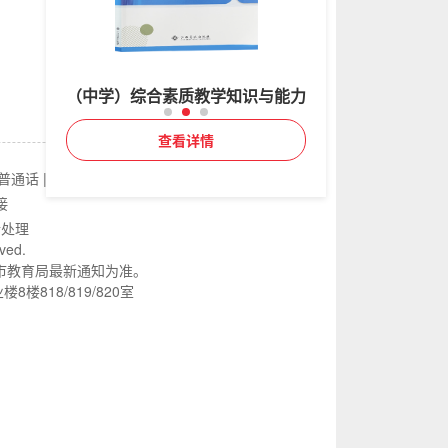
知识与能力
（小学）综合素质+教学知识与...
（幼儿）综合素质+保
查看详情
查看详
普通话
|
江西教师资格认定
|
网站地图
接
行处理
rved.
市教育局最新通知为准。
818/819/820室