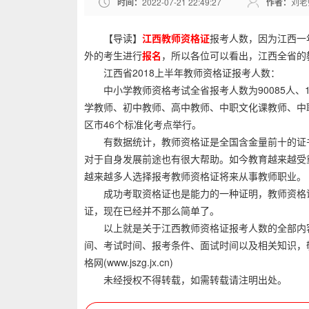
时间：
2022-07-21 22:49:27
作者：
刘老
【导读】
江西教师资格证
报考人数，因为江西一
外的考生进行
报名
，所以各位可以看出，江西全省的
江西省2018上半年教师资格证报考人数：
中小学教师资格考试全省报考人数为90085人、16
学教师、初中教师、高中教师、中职文化课教师、中职
区市46个标准化考点举行。
有数据统计，教师资格证是全国含金量前十的证书
对于自身发展前途也有很大帮助。如今教育越来越受
越来越多人选择报考教师资格证将来从事教师职业。
成功考取资格证也是能力的一种证明，教师资格证
证，现在已经并不那么简单了。
以上就是关于江西教师资格证报考人数的全部内容
间、考试时间、报考条件、面试时间以及相关知识，
格网(www.jszg.jx.cn)
未经授权不得转载，如需转载请注明出处。