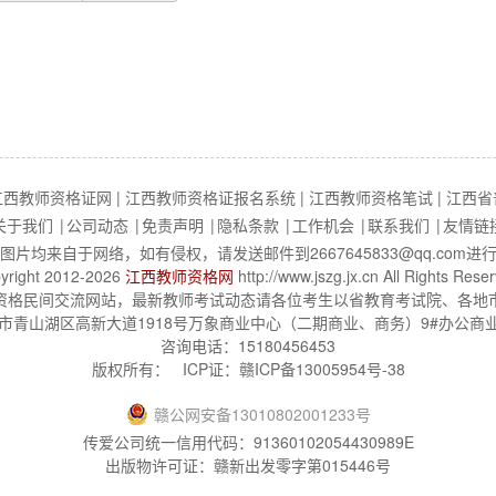
（中学）综合素质教学
查看详情
江西教师资格证网
|
江西教师资格证报名系统
|
江西教师资格笔试
|
江西省
关于我们
|
公司动态
|
免责声明
|
隐私条款
|
工作机会
|
联系我们
|
友情链
图片均来自于网络，如有侵权，请发送邮件到2667645833@qq.com进
yright 2012-2026
江西教师资格网
http://www.jszg.jx.cn All Rights Rese
资格民间交流网站，最新教师考试动态请各位考生以省教育考试院、各地
青山湖区高新大道1918号万象商业中心（二期商业、商务）9#办公商业楼8楼
咨询电话：15180456453
版权所有：
ICP证：
赣ICP备13005954号-38
赣
公网安备
13010802001233
号
传爱公司统一信用代码：91360102054430989E
出版物许可证：赣新出发零字第015446号