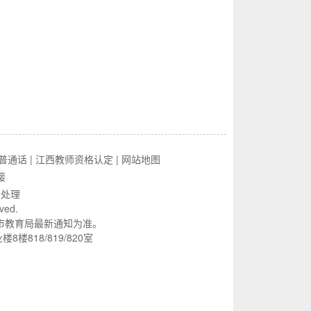
普通话
|
江西教师资格认定
|
网站地图
接
行处理
rved.
市教育局最新通知为准。
818/819/820室