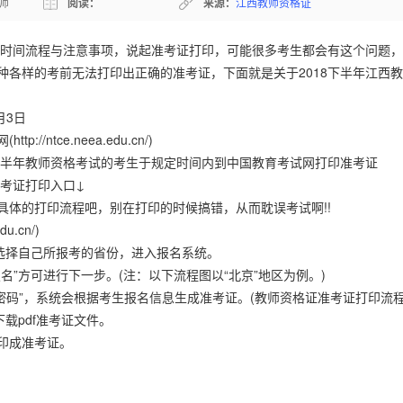
师
阅读：
来源：
江西教师资格证
时间流程与注意事项，说起准考证打印，可能很多考生都会有这个问题，
种各样的考前无法打印出正确的准考证，下面就是关于2018下半年江西
月3日
tce.neea.edu.cn/)
半年教师资格考试的考生于规定时间内到中国教育考试网打印准考证
考证打印入口↓
的打印流程吧，别在打印的时候搞错，从而耽误考试啊!!
.cn/)
区选择自己所报考的省份，进入报名系统。
方可进行下一步。(注：以下流程图以“北京”地区为例。)
密码”，系统会根据考生报名信息生成准考证。(教师资格证准考证打印流程
载pdf准考证文件。
印成准考证。