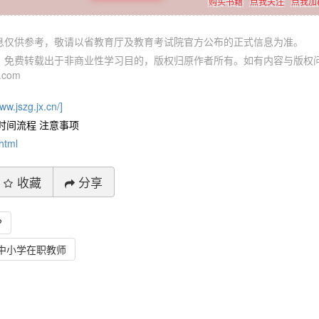
购买书籍
点我关注
点我加
信息仅供参考，敬请以省教育厅及教育考试院官方公布的正式信息为准。
体，免费转载出于非商业性学习目的，版权归原作者所有。如有内容与版权
com
www.jszg.jx.cn/]
时间流程 注意事项
html
收藏
分享
?
中小学在职教师