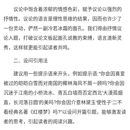
议论中饱含着浓郁的情感色彩，赋予议论以强烈的
抒情性。议论的语言是理性思维的结果，因而也许少了
一份灵动，俨然一副冷若冰霜的面孔。我们得由抒情议
论入题，打破议论文板起面孔说教的束缚，语言清新灵
秀，这样就更能引起读者共鸣。
二、设问引用法
建议用一些提示语来开头，例如提示语:"你会因喜爱
被过的皑皑白雪而对南国的椰林海风不屑一顾吗?你会因
沉迷于江南的小桥流水、青瓦白墙而否定西北'大漠孤烟
直，长河落日圆'的美吗?你会因介意林黛玉'使性子'二不
看经典名著《红楼梦》吗?"以设问开篇引题，能够激发读
者的思考，引起读者的阅读兴趣。