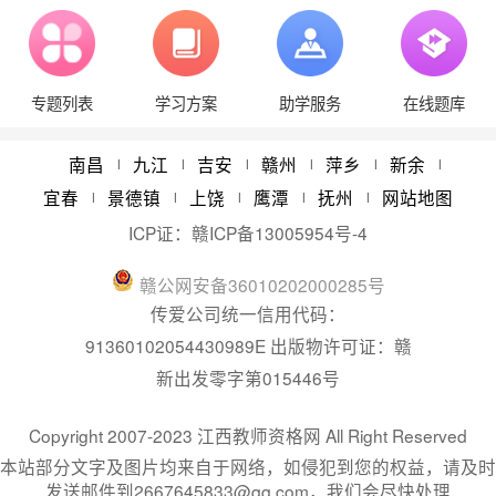
江西中小学教师资格证考试（笔试）合格分数线与
08/11
专题列表
学习方案
助学服务
在线题库
江西教师资格报考条件学历要求
08/21
2024年江西省教师资格认定体检时间
05/22
南昌
九江
吉安
赣州
萍乡
新余
|
|
|
|
|
|
宜春
景德镇
上饶
鹰潭
抚州
网站地图
|
|
|
|
|
ICP证：
赣ICP备13005954号-4
赣
公网安备
36010202000285
号
传爱公司统一信用代码：
91360102054430989E 出版物许可证：赣
新出发零字第015446号
Copyright 2007-2023 江西教师资格网 All Right Reserved
本站部分文字及图片均来自于网络，如侵犯到您的权益，请及时
发送邮件到2667645833@qq.com，我们会尽快处理