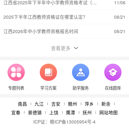
江西省2025年下半年中小学教师资格考试（笔试）
11/06
2025下半年江西教师资格证在哪里认定？
08/21
江西2026年中小学教师资格报名时间
08/21
江西教师资格证对普通话的要求
08/15
查看更多
江西2026年中小学教师资格考试报名流程
08/11
江西中小学教师资格证考试（笔试）合格分数线与
08/11
专题列表
学习方案
助学服务
在线题库
江西教师资格报考条件学历要求
08/21
2024年江西省教师资格认定体检时间
05/22
南昌
九江
吉安
赣州
萍乡
新余
|
|
|
|
|
|
宜春
景德镇
上饶
鹰潭
抚州
网站地图
|
|
|
|
|
ICP证：
赣ICP备13005954号-4